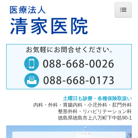
ホーム
院長紹介
当院について
診療のご案内
施設・設備のご案内
交通案内
土曜日も診療・
各種保険取扱い
スタッフ募集（看護師・准看護師）
内科・外科・胃腸内科
・
小児外科
・
肛門外科
スタッフ募集（医療事務）
整形外科
・
リハビリテーション科
徳島県徳島市上八万町下中筋90-1